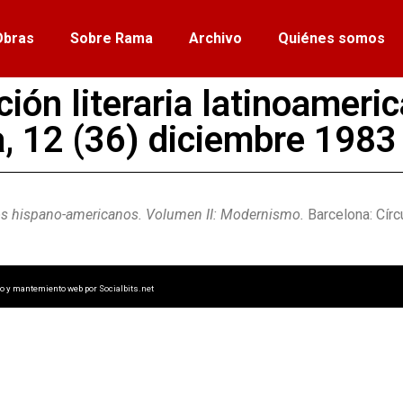
Obras
Sobre Rama
Archivo
Quiénes somos
ión literaria latinoameri
, 12 (36) diciembre 1983
os hispano-americanos. Volumen II: Modernismo.
Barcelona: Círc
lo y mantemiento web por
Socialbits.net