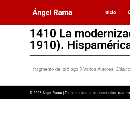
Ángel
Rama
Inicio
1410 La modernizac
1910). Hispamérica
—fragmento del prólogo 3 Varios Autores.
Clásic
© 2026 Ángel Rama | Todos los derechos reservados
| Desarrol