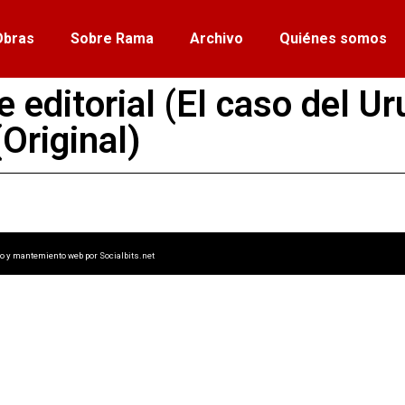
Obras
Sobre Rama
Archivo
Quiénes somos
 editorial (El caso del 
(Original)
lo y mantemiento web por
Socialbits.net