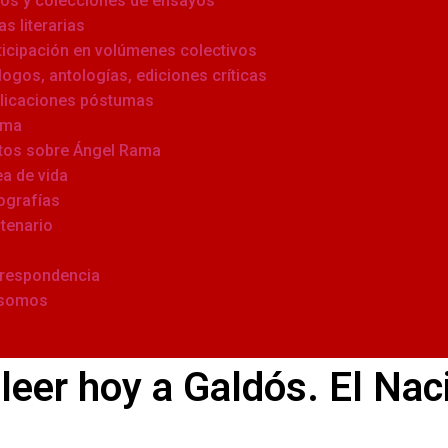
ros y colecciones de ensayos
as literarias
ticipación en volúmenes colectivos
logos, antologías, ediciones críticas
licaciones póstumas
ama
tos sobre Ángel Rama
ea de vida
ografías
tenario
respondencia
 somos
 leer hoy a Galdós. El Nac