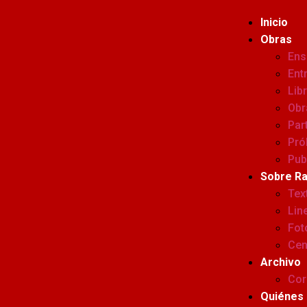
Inicio
Obras
Ens
Ent
Lib
Obr
Par
Pró
Pub
Sobre R
Tex
Lin
Fot
Cen
Archivo
Cor
Quiénes