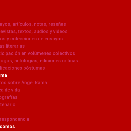
ayos, artículos, notas, reseñas
revistas, textos, audios y videos
ros y colecciones de ensayos
as literarias
ticipación en volúmenes colectivos
logos, antologías, ediciones críticas
licaciones póstumas
ama
tos sobre Ángel Rama
ea de vida
ografías
tenario
respondencia
 somos