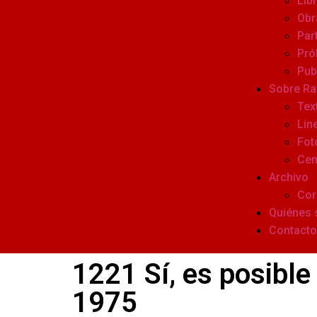
Lib
Obr
Par
Pró
Pub
Sobre R
Tex
Lin
Fot
Cen
Archivo
Cor
Quiénes
Contacto
1221 Sí, es posible
1975