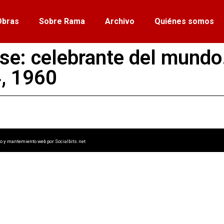
Obras
Sobre Rama
Archivo
Quiénes somos
se: celebrante del mundo
, 1960
lo y mantemiento web por
Socialbits.net