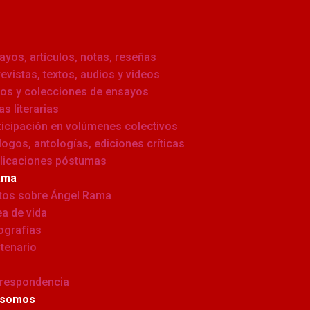
ayos, artículos, notas, reseñas
revistas, textos, audios y videos
ros y colecciones de ensayos
as literarias
ticipación en volúmenes colectivos
logos, antologías, ediciones críticas
licaciones póstumas
ama
tos sobre Ángel Rama
ea de vida
ografías
tenario
respondencia
 somos