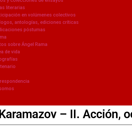
ros y colecciones de ensayos
as literarias
ticipación en volúmenes colectivos
logos, antologías, ediciones críticas
licaciones póstumas
ama
tos sobre Ángel Rama
ea de vida
ografías
tenario
respondencia
 somos
aramazov – II. Acción, o