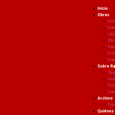
Inicio
Obras
Ens
Ent
Lib
Obr
Par
Pró
Pub
Sobre R
Tex
Lin
Fot
Cen
Archivo
Cor
Quiénes