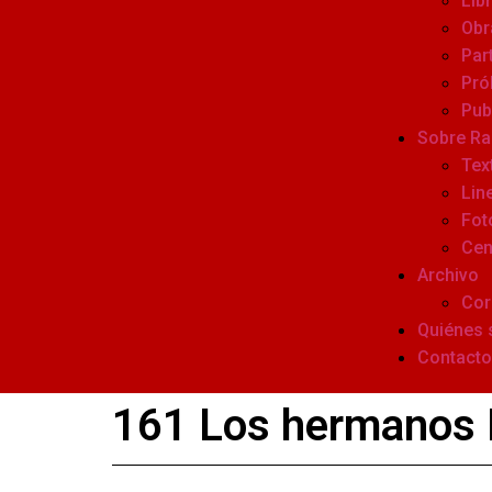
Lib
Obr
Par
Pró
Pub
Sobre R
Tex
Lin
Fot
Cen
Archivo
Cor
Quiénes
Contacto
161 Los hermanos K