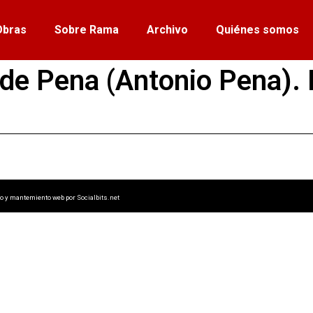
Obras
Sobre Rama
Archivo
Quiénes somos
de Pena (Antonio Pena).
lo y mantemiento web por
Socialbits.net