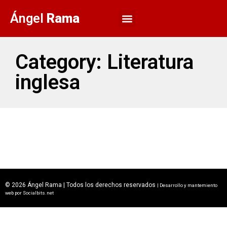
Ángel
Rama
Category: Literatura
inglesa
© 2026 Ángel Rama | Todos los derechos reservados
| Desarrollo y mantemiento
web por
Socialbits.net