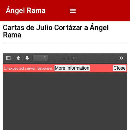
Ángel
Rama
Cartas de Julio Cortázar a Ángel
Rama