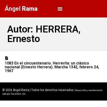
Ángel
Rama
Autor: HERRERA,
Ernesto
1083 En el cincuentenario. Herrerita: un clásico
nacional (Ernesto Herrera). Marcha 1342, febrero 24,
1967
© 2026 Ángel Rama | Todos los derechos reservados
| Desarrollo y mantemiento
web por
Socialbits.net